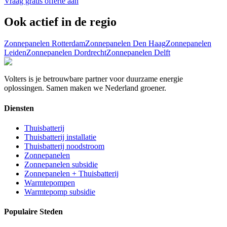
Vraag gratis offerte aan
Ook actief in de regio
Zonnepanelen
Rotterdam
Zonnepanelen
Den Haag
Zonnepanelen
Leiden
Zonnepanelen
Dordrecht
Zonnepanelen
Delft
Volters is je betrouwbare partner voor duurzame energie
oplossingen. Samen maken we Nederland groener.
Diensten
Thuisbatterij
Thuisbatterij installatie
Thuisbatterij noodstroom
Zonnepanelen
Zonnepanelen subsidie
Zonnepanelen + Thuisbatterij
Warmtepompen
Warmtepomp subsidie
Populaire Steden