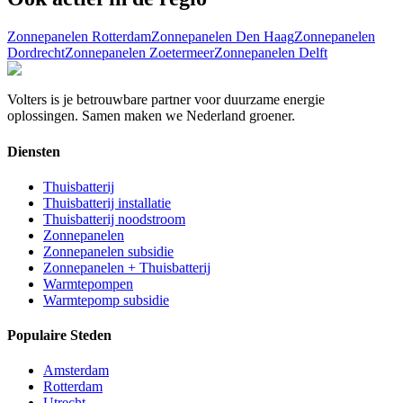
Zonnepanelen
Rotterdam
Zonnepanelen
Den Haag
Zonnepanelen
Dordrecht
Zonnepanelen
Zoetermeer
Zonnepanelen
Delft
Volters is je betrouwbare partner voor duurzame energie
oplossingen. Samen maken we Nederland groener.
Diensten
Thuisbatterij
Thuisbatterij installatie
Thuisbatterij noodstroom
Zonnepanelen
Zonnepanelen subsidie
Zonnepanelen + Thuisbatterij
Warmtepompen
Warmtepomp subsidie
Populaire Steden
Amsterdam
Rotterdam
Utrecht