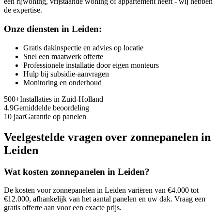
een rijwoning, vrijstaande woning of appartement heeft - wij hebben
de expertise.
Onze diensten in
Leiden
:
Gratis dakinspectie en advies op locatie
Snel een maatwerk offerte
Professionele installatie door eigen monteurs
Hulp bij subsidie-aanvragen
Monitoring en onderhoud
500+
Installaties in
Zuid-Holland
4.9
Gemiddelde beoordeling
10 jaar
Garantie op panelen
Veelgestelde vragen over zonnepanelen in
Leiden
Wat kosten zonnepanelen in
Leiden
?
De kosten voor zonnepanelen in
Leiden
variëren van €4.000 tot
€12.000, afhankelijk van het aantal panelen en uw dak. Vraag een
gratis offerte aan voor een exacte prijs.