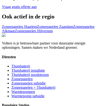
Vraag gratis offerte aan
Ook actief in de regio
Zonnepanelen
Haarlem
Zonnepanelen
Zaandam
Zonnepanelen
Alkmaar
Zonnepanelen
Hilversum
Volters is je betrouwbare partner voor duurzame energie
oplossingen. Samen maken we Nederland groener.
Diensten
Thuisbatterij
Thuisbatterij installatie
Thuisbatterij noodstroom
Zonnepanelen
Zonnepanelen subsidie
Zonnepanelen + Thuisbatterij
Warmtepompen
Warmtepomp subsidie
Populaire Steden