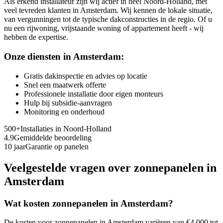
Als erkend installateur zijn wij actief in heel Noord-Holland, met
veel tevreden klanten in Amsterdam. Wij kennen de lokale situatie,
van vergunningen tot de typische dakconstructies in de regio. Of u
nu een rijwoning, vrijstaande woning of appartement heeft - wij
hebben de expertise.
Onze diensten in
Amsterdam
:
Gratis dakinspectie en advies op locatie
Snel een maatwerk offerte
Professionele installatie door eigen monteurs
Hulp bij subsidie-aanvragen
Monitoring en onderhoud
500+
Installaties in
Noord-Holland
4.9
Gemiddelde beoordeling
10 jaar
Garantie op panelen
Veelgestelde vragen over zonnepanelen in
Amsterdam
Wat kosten zonnepanelen in
Amsterdam
?
De kosten voor zonnepanelen in
Amsterdam
variëren van €4.000 tot