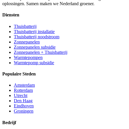
oplossingen. Samen maken we Nederland groener.
Diensten
Thuisbatterij
Thuisbatterij installatie
Thuisbatterij noodstroom
Zonnepanelen
Zonnepanelen subsidie
Zonnepanelen + Thuisbatterij
Warmtepompen
Warmtepomp subsidie
Populaire Steden
Amsterdam
Rotterdam
Utrecht
Den Haag
Eindhoven
Groningen
Bedrijf