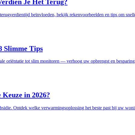
Verdien Je Het Terug?
terugverdientijd beïnvloeden, bekijk rekenvoorbeelden en tips om snelle
8 Slimme Tips
ale oriëntatie tot slim monitoren — verhoog uw opbrengst en besparing
 Keuze in 2026?
bsidie. Ontdek welke verwarmingsoplossing het beste past bij uw woni