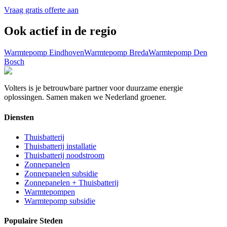
Vraag gratis offerte aan
Ook actief in de regio
Warmtepomp
Eindhoven
Warmtepomp
Breda
Warmtepomp
Den
Bosch
Volters is je betrouwbare partner voor duurzame energie
oplossingen. Samen maken we Nederland groener.
Diensten
Thuisbatterij
Thuisbatterij installatie
Thuisbatterij noodstroom
Zonnepanelen
Zonnepanelen subsidie
Zonnepanelen + Thuisbatterij
Warmtepompen
Warmtepomp subsidie
Populaire Steden