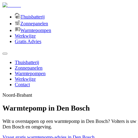
Thuisbatterij
Zonnepanelen
Warmtepompen
Werkwijze
Gratis Advies
Thuisbatterij
Zonnepanelen
Warmtepompen
Werkwijze
Contact
Noord-Brabant
Warmtepomp in Den Bosch
Wilt u overstappen op een warmtepomp in Den Bosch? Volters is uw
Den Bosch en omgeving.
Vraag gratis warmtepomp-advies in Den Bosch