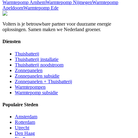
Warmtepomp
Arnhem
Warmtepomp
Nijmegen
Warmtepomp
Apeldoorn
Warmtepomp
Ede
Volters is je betrouwbare partner voor duurzame energie
oplossingen. Samen maken we Nederland groener.
Diensten
Thuisbatterij
Thuisbatterij installatie
Thuisbatterij noodstroom
Zonnepanelen
Zonnepanelen subsidie
Zonnepanelen + Thuisbatterij
Warmtepompen
Warmtepomp subsidie
Populaire Steden
Amsterdam
Rotterdam
Utrecht
Den Haag