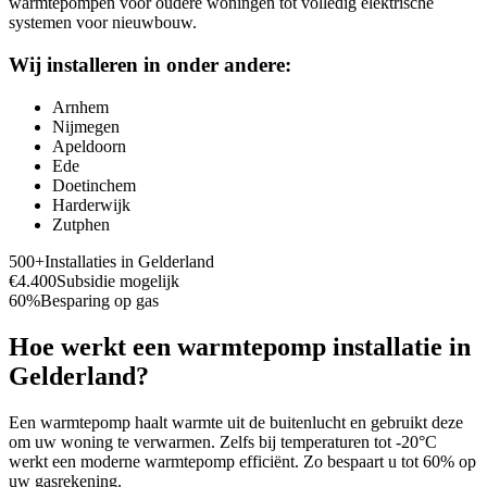
warmtepompen voor oudere woningen tot volledig elektrische
systemen voor nieuwbouw.
Wij installeren in onder andere:
Arnhem
Nijmegen
Apeldoorn
Ede
Doetinchem
Harderwijk
Zutphen
500+
Installaties in
Gelderland
€4.400
Subsidie mogelijk
60%
Besparing op gas
Hoe werkt een warmtepomp installatie in
Gelderland
?
Een warmtepomp haalt warmte uit de buitenlucht en gebruikt deze
om uw woning te verwarmen. Zelfs bij temperaturen tot -20°C
werkt een moderne warmtepomp efficiënt. Zo bespaart u tot 60% op
uw gasrekening.