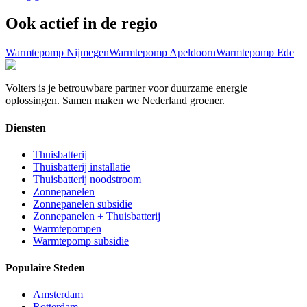
Ook actief in de regio
Warmtepomp
Nijmegen
Warmtepomp
Apeldoorn
Warmtepomp
Ede
Volters is je betrouwbare partner voor duurzame energie
oplossingen. Samen maken we Nederland groener.
Diensten
Thuisbatterij
Thuisbatterij installatie
Thuisbatterij noodstroom
Zonnepanelen
Zonnepanelen subsidie
Zonnepanelen + Thuisbatterij
Warmtepompen
Warmtepomp subsidie
Populaire Steden
Amsterdam
Rotterdam