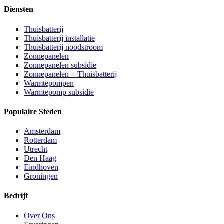
Diensten
Thuisbatterij
Thuisbatterij installatie
Thuisbatterij noodstroom
Zonnepanelen
Zonnepanelen subsidie
Zonnepanelen + Thuisbatterij
Warmtepompen
Warmtepomp subsidie
Populaire Steden
Amsterdam
Rotterdam
Utrecht
Den Haag
Eindhoven
Groningen
Bedrijf
Over Ons