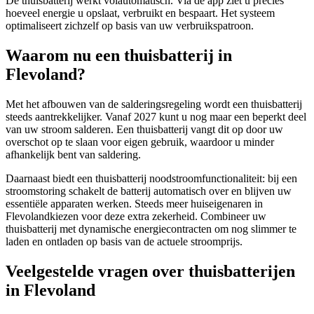
De thuisbatterij werkt volautomatisch. Via de app ziet u precies
hoeveel energie u opslaat, verbruikt en bespaart. Het systeem
optimaliseert zichzelf op basis van uw verbruikspatroon.
Waarom nu een thuisbatterij in
Flevoland
?
Met het afbouwen van de salderingsregeling wordt een thuisbatterij
steeds aantrekkelijker. Vanaf 2027 kunt u nog maar een beperkt deel
van uw stroom salderen. Een thuisbatterij vangt dit op door uw
overschot op te slaan voor eigen gebruik, waardoor u minder
afhankelijk bent van saldering.
Daarnaast biedt een thuisbatterij noodstroomfunctionaliteit: bij een
stroomstoring schakelt de batterij automatisch over en blijven uw
essentiële apparaten werken. Steeds meer huiseigenaren in
Flevoland
kiezen voor deze extra zekerheid. Combineer uw
thuisbatterij met dynamische energiecontracten om nog slimmer te
laden en ontladen op basis van de actuele stroomprijs.
Veelgestelde vragen over thuisbatterijen
in
Flevoland