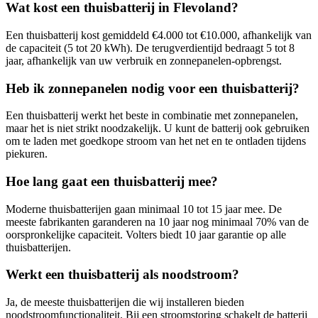
Wat kost een thuisbatterij in
Flevoland
?
Een thuisbatterij kost gemiddeld €4.000 tot €10.000, afhankelijk van
de capaciteit (5 tot 20 kWh). De terugverdientijd bedraagt 5 tot 8
jaar, afhankelijk van uw verbruik en zonnepanelen-opbrengst.
Heb ik zonnepanelen nodig voor een thuisbatterij?
Een thuisbatterij werkt het beste in combinatie met zonnepanelen,
maar het is niet strikt noodzakelijk. U kunt de batterij ook gebruiken
om te laden met goedkope stroom van het net en te ontladen tijdens
piekuren.
Hoe lang gaat een thuisbatterij mee?
Moderne thuisbatterijen gaan minimaal 10 tot 15 jaar mee. De
meeste fabrikanten garanderen na 10 jaar nog minimaal 70% van de
oorspronkelijke capaciteit. Volters biedt 10 jaar garantie op alle
thuisbatterijen.
Werkt een thuisbatterij als noodstroom?
Ja, de meeste thuisbatterijen die wij installeren bieden
noodstroomfunctionaliteit. Bij een stroomstoring schakelt de batterij