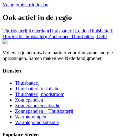
Vraag gratis offerte aan
Ook actief in de regio
Thuisbatterij
Rotterdam
Thuisbatterij
Leiden
Thuisbatterij
Dordrecht
Thuisbatterij
Zoetermeer
Thuisbatterij
Delft
Volters is je betrouwbare partner voor duurzame energie
oplossingen. Samen maken we Nederland groener.
Diensten
Thuisbatterij
Thuisbatterij installatie
Thuisbatterij noodstroom
Zonnepanelen
Zonnepanelen subsidie
Zonnepanelen + Thuisbatterij
Warmtepompen
Warmtepomp subsidie
Populaire Steden