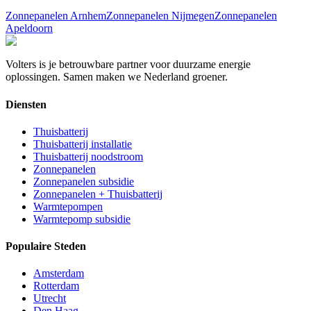
Zonnepanelen
Arnhem
Zonnepanelen
Nijmegen
Zonnepanelen
Apeldoorn
Volters is je betrouwbare partner voor duurzame energie
oplossingen. Samen maken we Nederland groener.
Diensten
Thuisbatterij
Thuisbatterij installatie
Thuisbatterij noodstroom
Zonnepanelen
Zonnepanelen subsidie
Zonnepanelen + Thuisbatterij
Warmtepompen
Warmtepomp subsidie
Populaire Steden
Amsterdam
Rotterdam
Utrecht
Den Haag