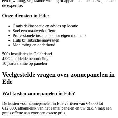
een rijwoning, vrijstaande woning of appartement heeft - wij hebben
de expertise.
Onze diensten in
Ede
:
Gratis dakinspectie en advies op locatie
Snel een maatwerk offerte
Professionele installatie door eigen monteurs
Hulp bij subsidie-aanvragen
Monitoring en onderhoud
500+
Installaties in
Gelderland
4.9
Gemiddelde beoordeling
10 jaar
Garantie op panelen
Veelgestelde vragen over zonnepanelen in
Ede
Wat kosten zonnepanelen in
Ede
?
De kosten voor zonnepanelen in
Ede
variëren van €4.000 tot
€12.000, afhankelijk van het aantal panelen en uw dak. Vraag een
gratis offerte aan voor een exacte prijs.