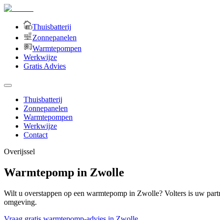
Thuisbatterij
Zonnepanelen
Warmtepompen
Werkwijze
Gratis Advies
Thuisbatterij
Zonnepanelen
Warmtepompen
Werkwijze
Contact
Overijssel
Warmtepomp in Zwolle
Wilt u overstappen op een warmtepomp in Zwolle? Volters is uw par
omgeving.
Vraag gratis warmtepomp-advies in Zwolle