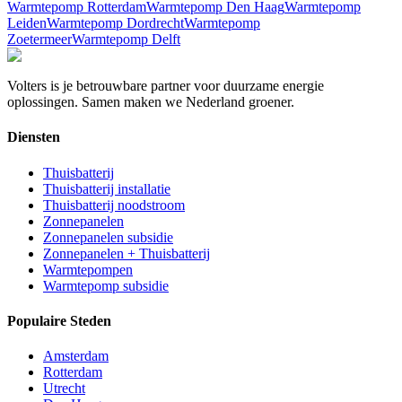
Warmtepomp
Rotterdam
Warmtepomp
Den Haag
Warmtepomp
Leiden
Warmtepomp
Dordrecht
Warmtepomp
Zoetermeer
Warmtepomp
Delft
Volters is je betrouwbare partner voor duurzame energie
oplossingen. Samen maken we Nederland groener.
Diensten
Thuisbatterij
Thuisbatterij installatie
Thuisbatterij noodstroom
Zonnepanelen
Zonnepanelen subsidie
Zonnepanelen + Thuisbatterij
Warmtepompen
Warmtepomp subsidie
Populaire Steden
Amsterdam
Rotterdam
Utrecht