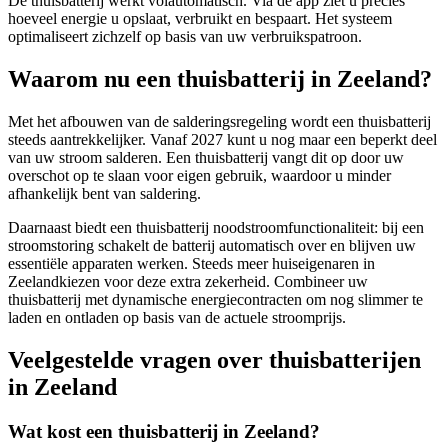
De thuisbatterij werkt volautomatisch. Via de app ziet u precies
hoeveel energie u opslaat, verbruikt en bespaart. Het systeem
optimaliseert zichzelf op basis van uw verbruikspatroon.
Waarom nu een thuisbatterij in
Zeeland
?
Met het afbouwen van de salderingsregeling wordt een thuisbatterij
steeds aantrekkelijker. Vanaf 2027 kunt u nog maar een beperkt deel
van uw stroom salderen. Een thuisbatterij vangt dit op door uw
overschot op te slaan voor eigen gebruik, waardoor u minder
afhankelijk bent van saldering.
Daarnaast biedt een thuisbatterij noodstroomfunctionaliteit: bij een
stroomstoring schakelt de batterij automatisch over en blijven uw
essentiële apparaten werken. Steeds meer huiseigenaren in
Zeeland
kiezen voor deze extra zekerheid. Combineer uw
thuisbatterij met dynamische energiecontracten om nog slimmer te
laden en ontladen op basis van de actuele stroomprijs.
Veelgestelde vragen over thuisbatterijen
in
Zeeland
Wat kost een thuisbatterij in
Zeeland
?