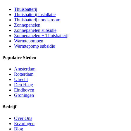
Thuisbatterij
Thuisbatterij installatie
Thuisbatterij noodstroom
Zonnepanelen
Zonnepanelen subsidie
Zonnepanelen + Thuisbatterij
Warmtepompen
Warmtepomp subsidie
Populaire Steden
Amsterdam
Rotterdam
Utrecht
Den Haag
Eindhoven
Groningen
Bedrijf
Over Ons
Ervaringen
Blog