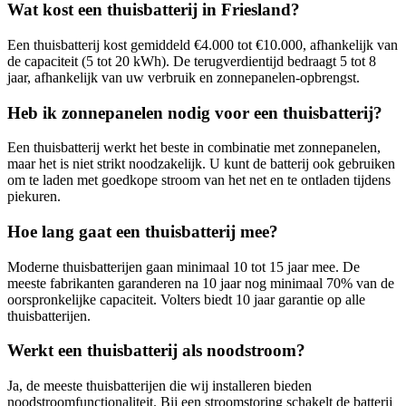
Wat kost een thuisbatterij in
Friesland
?
Een thuisbatterij kost gemiddeld €4.000 tot €10.000, afhankelijk van
de capaciteit (5 tot 20 kWh). De terugverdientijd bedraagt 5 tot 8
jaar, afhankelijk van uw verbruik en zonnepanelen-opbrengst.
Heb ik zonnepanelen nodig voor een thuisbatterij?
Een thuisbatterij werkt het beste in combinatie met zonnepanelen,
maar het is niet strikt noodzakelijk. U kunt de batterij ook gebruiken
om te laden met goedkope stroom van het net en te ontladen tijdens
piekuren.
Hoe lang gaat een thuisbatterij mee?
Moderne thuisbatterijen gaan minimaal 10 tot 15 jaar mee. De
meeste fabrikanten garanderen na 10 jaar nog minimaal 70% van de
oorspronkelijke capaciteit. Volters biedt 10 jaar garantie op alle
thuisbatterijen.
Werkt een thuisbatterij als noodstroom?
Ja, de meeste thuisbatterijen die wij installeren bieden
noodstroomfunctionaliteit. Bij een stroomstoring schakelt de batterij