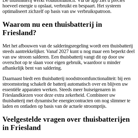
De thuisbatterij werkt volautomatisch. Via de app ziet u precies
hoeveel energie u opslaat, verbruikt en bespaart. Het systeem
optimaliseert zichzelf op basis van uw verbruikspatroon.
Waarom nu een thuisbatterij in
Friesland
?
Met het afbouwen van de salderingsregeling wordt een thuisbatterij
steeds aantrekkelijker. Vanaf 2027 kunt u nog maar een beperkt deel
van uw stroom salderen. Een thuisbatterij vangt dit op door uw
overschot op te slaan voor eigen gebruik, waardoor u minder
afhankelijk bent van saldering.
Daarnaast biedt een thuisbatterij noodstroomfunctionaliteit: bij een
stroomstoring schakelt de batterij automatisch over en blijven uw
essentiële apparaten werken. Steeds meer huiseigenaren in
Friesland
kiezen voor deze extra zekerheid. Combineer uw
thuisbatterij met dynamische energiecontracten om nog slimmer te
laden en ontladen op basis van de actuele stroomprijs.
Veelgestelde vragen over thuisbatterijen
in
Friesland