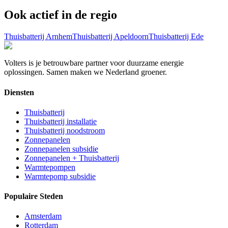
Ook actief in de regio
Thuisbatterij
Arnhem
Thuisbatterij
Apeldoorn
Thuisbatterij
Ede
Volters is je betrouwbare partner voor duurzame energie
oplossingen. Samen maken we Nederland groener.
Diensten
Thuisbatterij
Thuisbatterij installatie
Thuisbatterij noodstroom
Zonnepanelen
Zonnepanelen subsidie
Zonnepanelen + Thuisbatterij
Warmtepompen
Warmtepomp subsidie
Populaire Steden
Amsterdam
Rotterdam