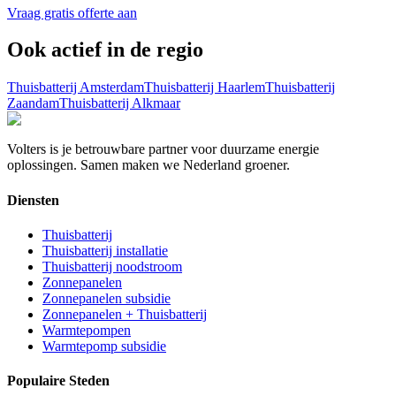
Vraag gratis offerte aan
Ook actief in de regio
Thuisbatterij
Amsterdam
Thuisbatterij
Haarlem
Thuisbatterij
Zaandam
Thuisbatterij
Alkmaar
Volters is je betrouwbare partner voor duurzame energie
oplossingen. Samen maken we Nederland groener.
Diensten
Thuisbatterij
Thuisbatterij installatie
Thuisbatterij noodstroom
Zonnepanelen
Zonnepanelen subsidie
Zonnepanelen + Thuisbatterij
Warmtepompen
Warmtepomp subsidie
Populaire Steden